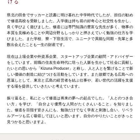
ける
県北の田舎でサッカーと読書に明け暮れた中学時代でしたが、担任の勧め
で修道高校を受験しました。入学後は持ち前の好奇心と社交性を生かし、
良く学びよく遊びました。修道には専門知識の豊富な先生が多く、物事の
本質を見極めることや周辺分野もしっかりと押さえていく勉強の仕方を学
びました。また学校、寮・下宿生活で、ユニークで異能な同期・先輩と多
数出会えたことも一生の財産です。
現在は上場企業や外資系企業、スタートアップ企業の顧問・アドバイザー
をしています。前職の住友生命時代に培った人脈を生かして社会に貢献し
たいとの思いから「Kizuna Producer」と称し、人と人とを繋げることで新
しい価値の創造に結びつける活動をしています。また故郷である広島への
恩返しとして、東京と広島の経営者を結ぶ仕事や、若い世代の活躍を支援
する場を提供していきたいと考えています。
振り返ると、私にとって修道は将来の夢への起点でした。「人とのつき合
い方」を学び、「自分より優秀な人間がたくさんいること」を知りまし
た。修道を目指す皆さんにも、勉強だけでなく学友と刺激し合い、リベラ
ルアーツも広く吸収してほしいと思います。自分のやりたいことがきっと
見つかると思いますよ。