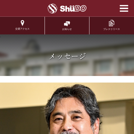
学校法人修道学園 修
道中学校 修道高等学
校
交通アクセス
プレスリリース
お知らせ
.
メッセージ