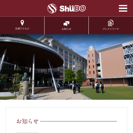
学校法人修道学園 修
道中学校 修道高等学
校
交通アクセス
プレスリリース
お知らせ
.
お知らせ