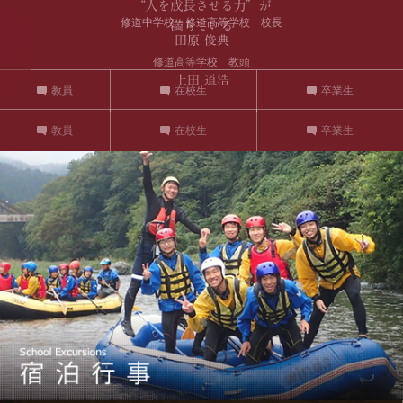
“人を成長させる力”が
満ちている
修道高等学校 教頭
上田 道浩
教員
在校生
卒業生