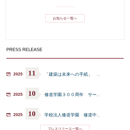
お知らせ一覧へ
PRESS RELEASE
11
2025
「建築は未来への手紙」 ─建築家・三分一博志氏 特別授業 開催─のご案内について
10
2025
修道学園３００周年 サーチライトショーについて
10
2025
学校法人修道学園 修道中学校・修道高等学校 創立３００周年新校舎完成記念式典について
プレスリリース一覧へ