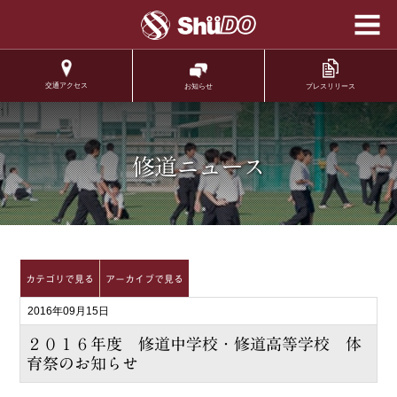
学校法人修道学園 修
道中学校 修道高等学
校
交通アクセス
プレスリリース
お知らせ
.
修道ニュース
カテゴリで見る
アーカイブで見る
2016年09月15日
２０１６年度 修道中学校・修道高等学校 体
育祭のお知らせ