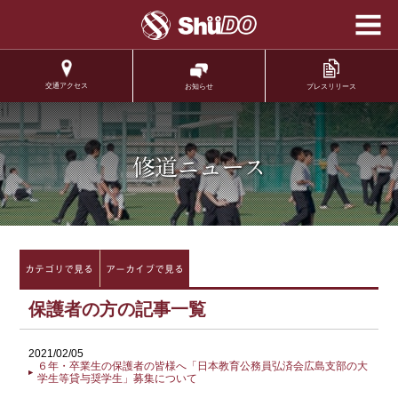
学校法人修道学園 修
道中学校 修道高等学
校
交通アクセス
プレスリリース
お知らせ
.
修道ニュース
カテゴリで見る
アーカイブで見る
保護者の方の記事一覧
2021/02/05
６年・卒業生の保護者の皆様へ「日本教育公務員弘済会広島支部の大
学生等貸与奨学生」募集について