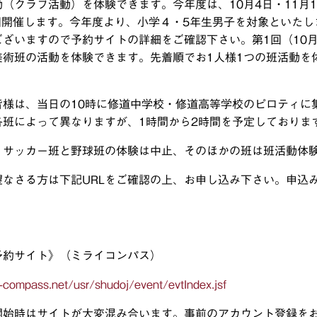
（クラブ活動）を体験できます。今年度は、10月4日・11月15日
5回開催します。今年度より、小学４・5年生男子を対象といた
ございますので予約サイトの詳細をご確認下さい。第1回（10
美術班の活動を体験できます。先着順でお1人様1つの班活動を
皆様は、当日の10時に修道中学校・修道高等学校のピロティに
各班によって異なりますが、1時間から2時間を予定しておりま
、サッカー班と野球班の体験は中止、そのほかの班は班活動体
望なさる方は下記URLをご確認の上、お申し込み下さい。申込み
予約サイト》（ミライコンパス）
i-compass.net/usr/shudoj/event/evtIndex.jsf
開始時はサイトが大変混み合います。事前のアカウント登録を