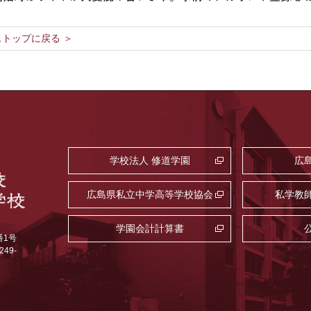
トップに戻る ＞
学校法人 修道学園
広
広島県私立中学高等学校協会
私学教
学園会計計算書
番1号
249-