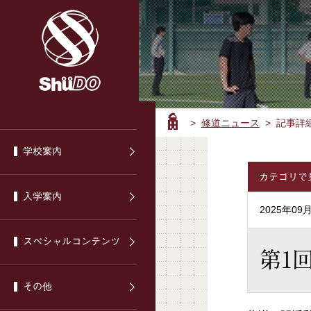
>
修道ニュース
> 記事詳
ホ
ー
学校案内
ム
カテゴリで
入学案内
2025年09
スぺシャルコンテンツ
第1
その他