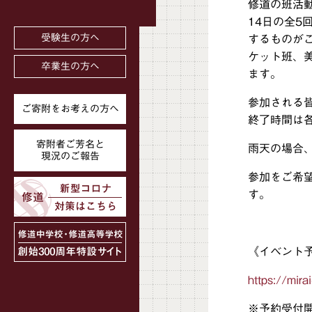
修道の班活動
14日の全
受験生の方へ
するものが
ケット班、
卒業生の方へ
ます。
参加される
ご寄附をお考えの方へ
終了時間は
寄附者ご芳名と
雨天の場合
現況のご報告
参加をご希
す。
《イベント
https://mira
※予約受付