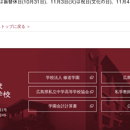
)は振替休日(10月31日)、11月3日(火)は祝日(文化の日)、1
トップに戻る ＞
学校法人 修道学園
広
広島県私立中学高等学校協会
私学教
学園会計計算書
番1号
249-