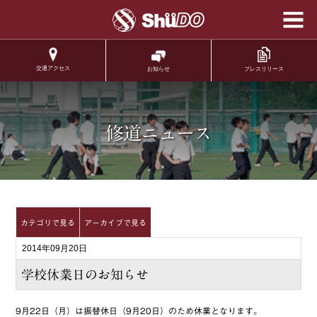
学校法人修道学園 修
道中学校 修道高等学
校
交通アクセス
プレスリリース
お知らせ
.
修道ニュース
カテゴリで見る
アーカイブで見る
2014年09月20日
学校休業日のお知らせ
9月22日（月）は振替休日（9月20日）のため休業となります。