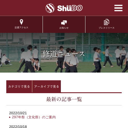
学校法人修道学園 修
道中学校 修道高等学
校
交通アクセス
プレスリリース
お知らせ
.
修道ニュース
カテゴリで見る
アーカイブで見る
最新の記事一覧
2022/10/21
297年祭（文化祭）のご案内
2022/10/18