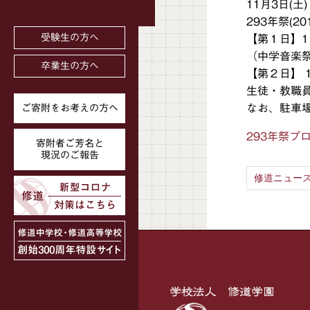
11月3日(土
293年祭(
受験生の方へ
【第１日】11
（中学音楽祭
卒業生の方へ
【第２日】 11
生徒・教職
なお、駐車
ご寄附をお考えの方へ
293年祭プ
寄附者ご芳名と
現況のご報告
修道ニュース