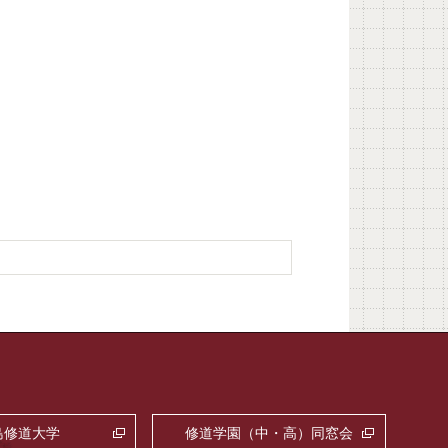
島修道大学
修道学園（中・高）同窓会