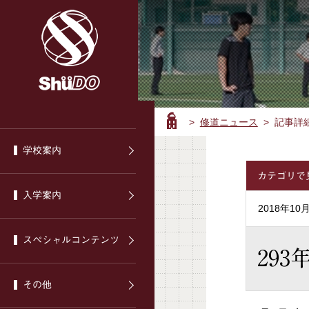
>
修道ニュース
> 記事詳
ホ
ー
学校案内
ム
カテゴリで
入学案内
2018年10
スぺシャルコンテンツ
29
その他