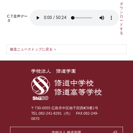
ダ
ウ
ン
C.T.音声デー
ロ
タ
ー
ド
す
る
修道ニューストップに戻る ＞
〒730-0055 広島市中区南千田西町8番1号
TEL.082-241-8291（代）
FAX.082-249-
0870
学校法人 修道学園