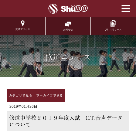
学校法人修道学園 修
道中学校 修道高等学
校
交通アクセス
プレスリリース
お知らせ
.
修道ニュース
カテゴリで見る
アーカイブで見る
2019年01月26日
修道中学校２０１９年度入試 C.T.音声データ
について