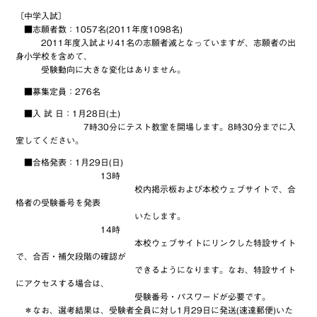
〔中学入試〕
■志願者数：1057名(2011年度1098名)
2011年度入試より41名の志願者減となっていますが、志願者の出
身小学校を含めて、
受験動向に大きな変化はありません。
■募集定員：276名
■入 試 日：1月28日(土)
7時30分にテスト教室を開場します。8時30分までに入
室してください。
■合格発表：1月29日(日)
13時
校内掲示板および本校ウェブサイトで、合
格者の受験番号を発表
いたします。
14時
本校ウェブサイトにリンクした特設サイト
で、合否・補欠段階の確認が
できるようになります。なお、特設サイト
にアクセスする場合は、
受験番号・パスワードが必要です。
＊なお、選考結果は、受験者全員に対し1月29日に発送(速達郵便)いた