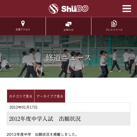
学校法人修道学園 修
道中学校 修道高等学
校
交通アクセス
プレスリリース
お知らせ
.
修道ニュース
カテゴリで見る
アーカイブで見る
2012年01月17日
2012年度中学入試 出願状況
2012年度中学 出願状況を掲載しました。