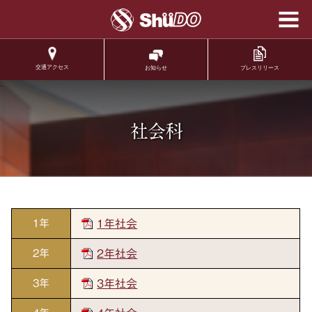
学校法人修道学園 修
道中学校 修道高等学
校
交通アクセス
プレスリリース
お知らせ
.
社会科
1年
1年社会
2年
2年社会
3年
3年社会