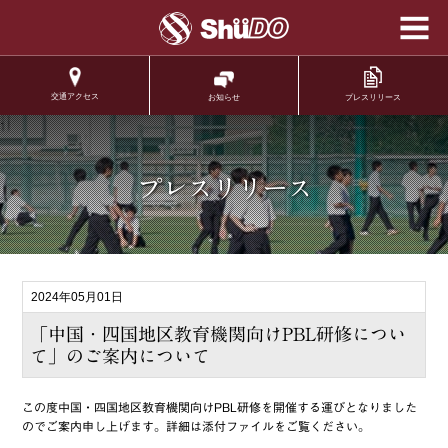
学校法人修道学園 修
道中学校 修道高等学
校
交通アクセス
プレスリリース
お知らせ
.
プレスリリース
2024年05月01日
「中国・四国地区教育機関向けPBL研修につい
て」のご案内について
この度中国・四国地区教育機関向けPBL研修を開催する運びとなりました
のでご案内申し上げます。詳細は添付ファイルをご覧ください。