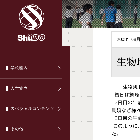
2008年08
生物
学校案内
生物班13
入学案内
初日は鯛峰
2日目の午
スぺシャルコンテンツ
貝類など様
3日目の午
このように
その他
た。