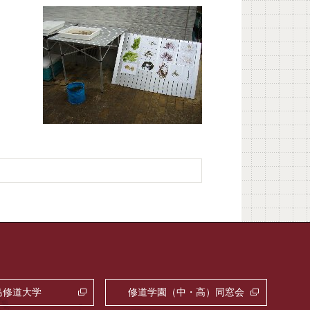
島修道大学
修道学園（中・高）同窓会