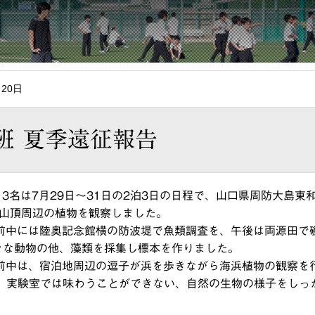
月20日
班 夏季遠征報告
名は7月29日～31日の2泊3日の日程で、山口県周防大島東
山頂周辺の植物を観察しました。
前中には陸奥記念館横の防波堤で魚類調査を、午後は両源田で
々な動物の他、藻類を採集し標本を作りました。
前中は、宿泊地周辺の逗子が浜を歩きながら海浜植物の観察を
、実験室では味わうことができない、自然の生物の様子をしっ