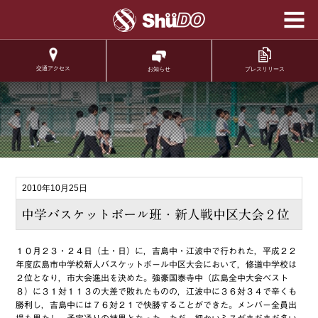
学校法人修道学園 修
道中学校 修道高等学
校
交通アクセス
プレスリリース
お知らせ
.
2010年10月25日
中学バスケットボール班・新人戦中区大会２位
１０月２３・２４日（土・日）に，吉島中・江波中で行われた，平成２２
年度広島市中学校新人バスケットボール中区大会において，修道中学校は
２位となり，市大会進出を決めた。強豪国泰寺中（広島全中大会ベスト
８）に３１対１１３の大差で敗れたものの，江波中に３６対３４で辛くも
勝利し，吉島中には７６対２１で快勝することができた。メンバー全員出
場も果たし，予定通りの結果となった。ただ，細かいミスがまだまだ多い