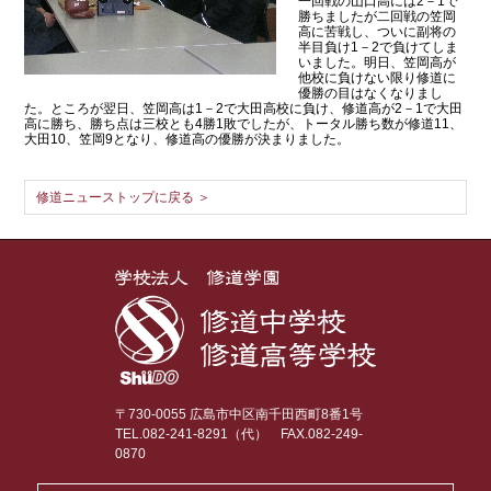
一回戦の山口高には2－1で
勝ちましたが二回戦の笠岡
高に苦戦し、ついに副将の
半目負け1－2で負けてしま
いました。明日、笠岡高が
他校に負けない限り修道に
優勝の目はなくなりまし
た。ところが翌日、笠岡高は1－2で大田高校に負け、修道高が2－1で大田
高に勝ち、勝ち点は三校とも4勝1敗でしたが、トータル勝ち数が修道11、
大田10、笠岡9となり、修道高の優勝が決まりました。
修道ニューストップに戻る ＞
〒730-0055 広島市中区南千田西町8番1号
TEL.082-241-8291（代）
FAX.082-249-
0870