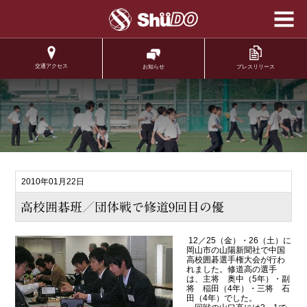
学校法人修道学園 修
道中学校 修道高等学
校
交通アクセス
プレスリリース
お知らせ
.
2010年01月22日
高校囲碁班／団体戦で修道9回目の優
12／25（金）・26（土）に
岡山市の山陽新聞社で中国
高校囲碁選手権大会が行わ
れました。修道高の選手
は、主将 奥中（5年）・副
将 稲田（4年）・三将 石
田（4年）でした。