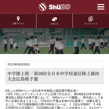
学校法人修道学園 修
道中学校 修道高等学
校
交通アクセス
プレスリリース
お知らせ
.
2013年08月06日
中学陸上班／第59回全日本中学校通信陸上競技
大会広島県予選
6年ぶり400mリレー全日本中学校陸上競技選手権出場！
7月6･7日にエディオンスタジアム広島で行われた、第59回全日本中学校
通信陸上競技大会県予選において、400mリレーで優勝し、県代表として全
中に出場が決まりました。7月6日の予選は全体の2位通過で、決勝を迎え
ました。7月7日最終種目の男子400mリレーは、１･2位が45秒67、3･4位
が45秒76 の大混戦で、7/1000秒の差で勝つことが出来ました。4人のチー