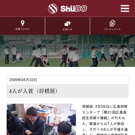
学校法人修道学園 修
道中学校 修道高等学
校
交通アクセス
プレスリリース
お知らせ
.
2009年04月10日
4人が入賞（将棋班）
将棋班: 3月26日に広島将棋
センターで「第31回広島高
校生将棋十傑戦」が行われ
た。修道からは7人が参加
し、そのうち6人が予選を通
過した。最終的に新高校2年