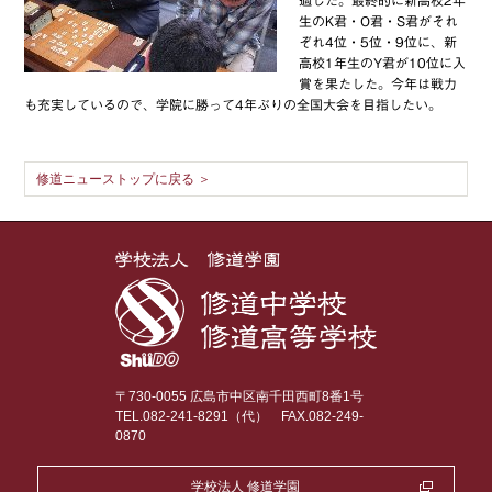
生のK君・O君・S君がそれ
ぞれ4位・5位・9位に、新
高校1年生のY君が10位に入
賞を果たした。今年は戦力
も充実しているので、学院に勝って4年ぶりの全国大会を目指したい。
修道ニューストップに戻る ＞
〒730-0055 広島市中区南千田西町8番1号
TEL.082-241-8291（代）
FAX.082-249-
0870
学校法人 修道学園