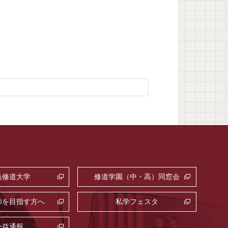
島修道大学
修道学園（中・高）同窓会
師を目指す方へ
私学フェスタ
公益通報