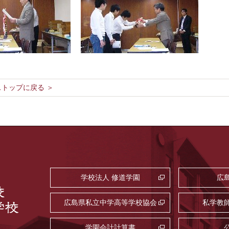
トップに戻る ＞
学校法人 修道学園
広
広島県私立中学高等学校協会
私学教
学園会計計算書