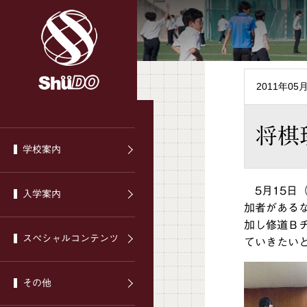
2011年05
将棋
学校案内
5月15日
入学案内
加者がある
加し修道Ｂ
スぺシャルコンテンツ
ていきたい
その他