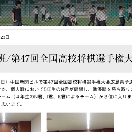
月23日
班/第47回全国高校将棋選手権
（日）中国新聞ビルで第47回全国高校将棋選手権大会広島県予
なか、個人戦において5年生のN君が健闘し、準優勝を勝ち取り
チーム（４年生のN君、I君、K君によるチーム）が３位に入り
と思います。