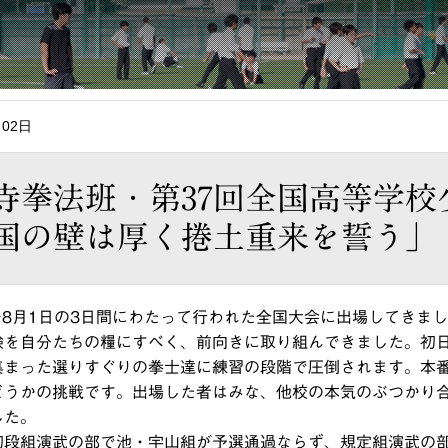
月02日
寺拳法班・第37回全国高等学校
国の壁は厚く捲土重来を誓う」
～8月1日の3日間にわたって行われた全国大会に出場してきま
験を自分たちの糧にすべく、前向きに取り組んできました。初
集まった選りすぐりの拳士達に練習の段階で圧倒されます。本
どうかの挑戦です。出場した者はみな、他校の本気のぶつかり
した。
段組演武の部で池・宇山組が予選通過ならず、規定組演武の部