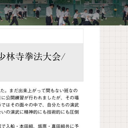
少林寺拳法大会/
した。まだ出来上がって間もない班なの
日に公開練習が行われましたが、その場
番ではその面々の中で、自分たちの演武
合いの演武に精神的にも技術的にも圧倒
で入船・本田組、坂原・真田組共に予