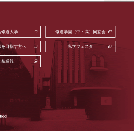
島修道大学
修道学園（中・高）同窓会
師を目指す方へ
私学フェスタ
公益通報
chool