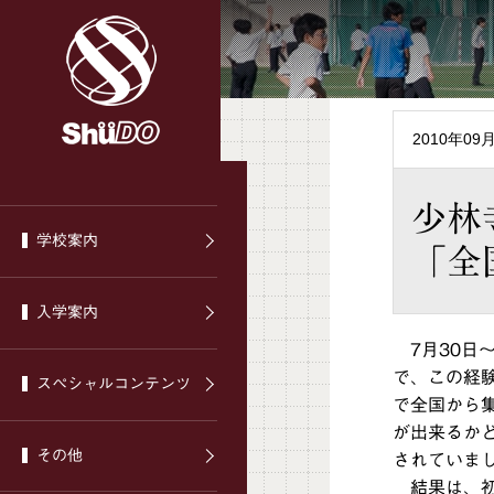
2010年09
少林
学校案内
「全
入学案内
7月30日
で、この経
スぺシャルコンテンツ
で全国から
が出来るか
その他
されていま
結果は、初