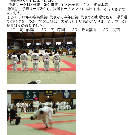
修道④-０小野田工（山口6位）
予選リーグ1位 作陽 2位 修道 3位 米子東 4位 小野田工業
修道は、予選リーグ2位で、決勝トーナメントに進出することはできませ
んでした。
しかし、昨年の広島県第6代表から今年は第5代表での出場であり、県予選
での順位を一つあげての出場は、大変うれしいものとなりました。大会の
結果は次の通りでした。
1位 岡山作陽 2位 高川学園 3位 近大福山 3位 関西