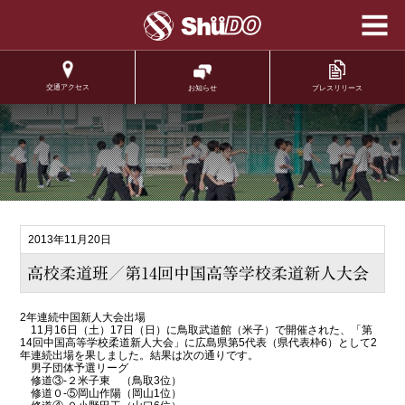
学校法人修道学園 修
道中学校 修道高等学
校
交通アクセス
プレスリリース
お知らせ
.
2013年11月20日
高校柔道班／第14回中国高等学校柔道新人大会
2年連続中国新人大会出場
11月16日（土）17日（日）に鳥取武道館（米子）で開催された、「第
14回中国高等学校柔道新人大会」に広島県第5代表（県代表枠6）として2
年連続出場を果しました。結果は次の通りです。
男子団体予選リーグ
修道③-２米子東 （鳥取3位）
修道０-⑤岡山作陽（岡山1位）