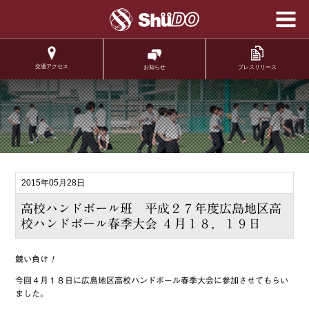
学校法人修道学園 修
道中学校 修道高等学
校
交通アクセス
プレスリリース
お知らせ
.
2015年05月28日
高校ハンドボール班 平成２７年度広島地区高
校ハンドボール春季大会 ４月１８，１９日
競い負け
！
今回４月１８日に広島地区高校ハンドボール春季大会に参加させてもらい
ました。