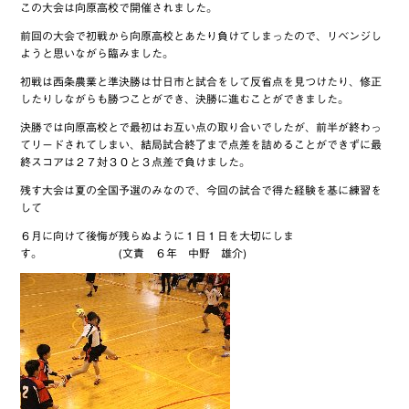
この大会は向原高校で開催されました。
前回の大会で初戦から向原高校とあたり負けてしまったので、リベンジし
ようと思いながら臨みました。
初戦は西条農業と準決勝は廿日市と試合をして反省点を見つけたり、修正
したりしながらも勝つことができ、決勝に進むことができました。
決勝では向原高校とで最初はお互い点の取り合いでしたが、前半が終わっ
てリードされてしまい、結局試合終了まで点差を詰めることができずに最
終スコアは２７対３０と３点差で負けました。
残す大会は夏の全国予選のみなので、今回の試合で得た経験を基に練習を
して
６月に向けて後悔が残らぬように１日１日を大切にしま
す。 (文責 ６年 中野 雄介)