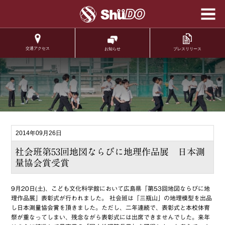
学校法人修道学園 修
道中学校 修道高等学
校
交通アクセス
プレスリリース
お知らせ
.
2014年09月26日
社会班第53回地図ならびに地理作品展 日本測
量協会賞受賞
9月20日(土)、こども文化科学館において広島県「第53回地図ならびに地
理作品展」表彰式が行われました。 社会班は「三瓶山」の地理模型を出品
し日本測量協会賞を頂きました。ただし、二年連続で、表彰式と本校体育
祭が重なってしまい、残念ながら表彰式には出席できませんでした。来年