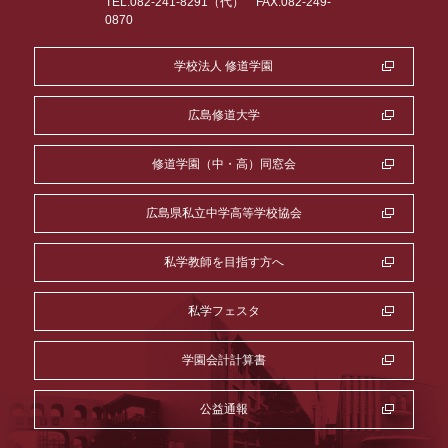
TEL.082-241-8291（代）
FAX.082-249-
0870
学校法人 修道学園
広島修道大学
修道学園（中・高）同窓会
広島県私立中学高等学校協会
私学教師を目指す方へ
私学フェスタ
学園会計計算書
公益通報