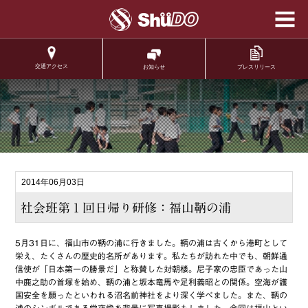
学校法人修道学園 修
道中学校 修道高等学
校
交通アクセス
プレスリリース
お知らせ
.
2014年06月03日
社会班第１回日帰り研修：福山鞆の浦
5月31日に、福山市の鞆の浦に行きました。鞆の浦は古くから港町として
栄え、たくさんの歴史的名所があります。私たちが訪れた中でも、朝鮮通
信使が「日本第一の勝景だ」と称賛した対朝楼。尼子家の忠臣であった山
中鹿之助の首塚を始め、鞆の浦と坂本竜馬や足利義昭との関係。空海が護
国安全を願ったといわれる沼名前神社をより深く学べました。また、鞆の
浦のシンボルである常夜燈を背景に写真撮影もしました。今回は福山とい