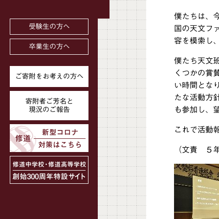
僕たちは、今
受験生の方へ
国の天文フ
容を模索し
卒業生の方へ
僕たち天文
くつかの賞
ご寄附をお考えの方へ
い時間とな
たな活動方
寄附者ご芳名と
も参加し、
現況のご報告
これで活動
（文責 ５