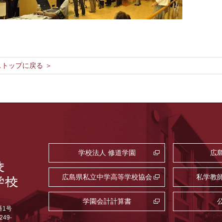
トップに戻る ＞
学校法人 修道学園
広
広島県私立中学高等学校協会
私学教
学園会計計算書
番1号
249-