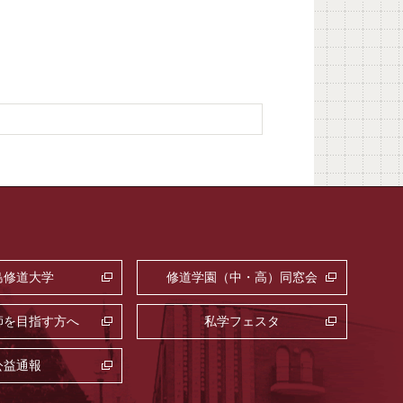
島修道大学
修道学園（中・高）同窓会
師を目指す方へ
私学フェスタ
公益通報