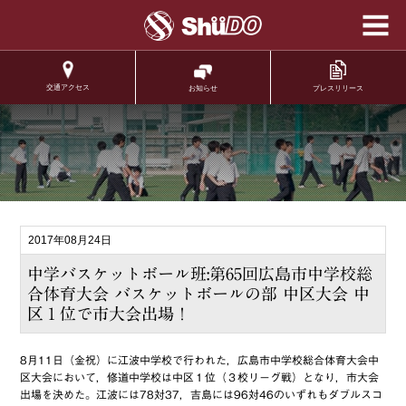
学校法人修道学園 修
道中学校 修道高等学
校
交通アクセス
プレスリリース
お知らせ
.
2017年08月24日
中学バスケットボール班:第65回広島市中学校総
合体育大会 バスケットボールの部 中区大会 中
区１位で市大会出場！
8月11日（金祝）に江波中学校で行われた，広島市中学校総合体育大会中
区大会において，修道中学校は中区１位（３校リーグ戦）となり，市大会
出場を決めた。江波には78対37，吉島には96対46のいずれもダブルスコ