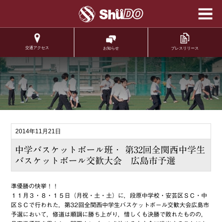
学校法人修道学園 修
道中学校 修道高等学
校
交通アクセス
プレスリリース
お知らせ
.
2014年11月21日
中学バスケットボール班・ 第32回全関西中学生
バスケットボール交歓大会 広島市予選
準優勝の快挙！！
１１月３・８・１５日（月祝・土・土）に，段原中学校・安芸区ＳＣ・中
区ＳＣで行われた，第32回全関西中学生バスケットボール交歓大会広島市
予選において，修道は順調に勝ち上がり，惜しくも決勝で敗れたものの，