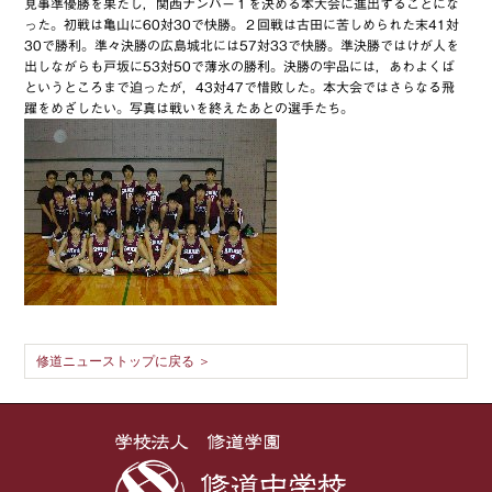
見事準優勝を果たし，関西ナンバー１を決める本大会に進出することにな
った。初戦は亀山に60対30で快勝。２回戦は古田に苦しめられた末41対
30で勝利。準々決勝の広島城北には57対33で快勝。準決勝ではけが人を
出しながらも戸坂に53対50で薄氷の勝利。決勝の宇品には，あわよくば
というところまで迫ったが，43対47で惜敗した。本大会ではさらなる飛
躍をめざしたい。写真は戦いを終えたあとの選手たち。
修道ニューストップに戻る ＞