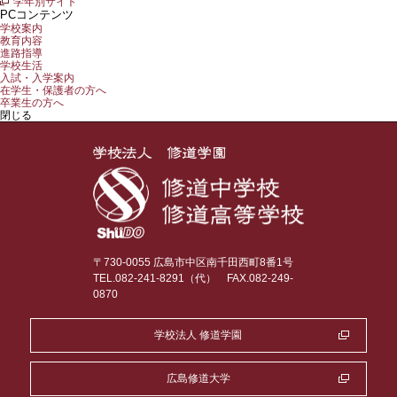
学年別サイト
PCコンテンツ
学校案内
教育内容
進路指導
学校生活
入試・入学案内
在学生・保護者の方へ
卒業生の方へ
閉じる
〒730-0055 広島市中区南千田西町8番1号
TEL.082-241-8291（代）
FAX.082-249-
0870
学校法人 修道学園
広島修道大学