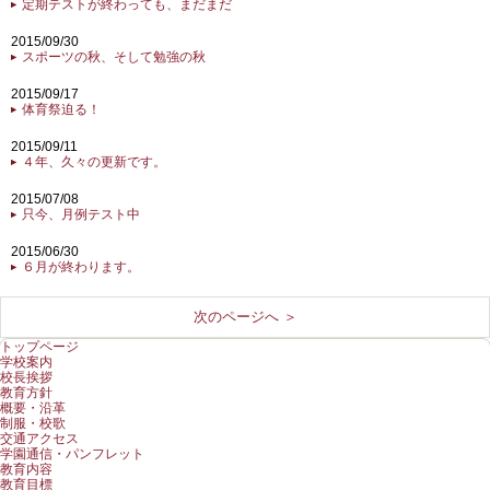
定期テストが終わっても、まだまだ
2015/09/30
スポーツの秋、そして勉強の秋
2015/09/17
体育祭迫る！
2015/09/11
４年、久々の更新です。
2015/07/08
只今、月例テスト中
2015/06/30
６月が終わります。
次のページへ ＞
トップページ
学校案内
校長挨拶
教育方針
概要・沿革
制服・校歌
交通アクセス
学園通信・パンフレット
教育内容
教育目標