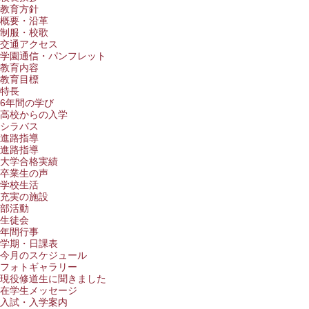
教育方針
概要・沿革
制服・校歌
交通アクセス
学園通信・パンフレット
教育内容
教育目標
特長
6年間の学び
高校からの入学
シラバス
進路指導
進路指導
大学合格実績
卒業生の声
学校生活
充実の施設
部活動
生徒会
年間行事
学期・日課表
今月のスケジュール
フォトギャラリー
現役修道生に聞きました
在学生メッセージ
入試・入学案内