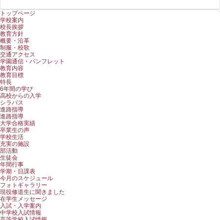
トップページ
学校案内
校長挨拶
教育方針
概要・沿革
制服・校歌
交通アクセス
学園通信・パンフレット
教育内容
教育目標
特長
6年間の学び
高校からの入学
シラバス
進路指導
進路指導
大学合格実績
卒業生の声
学校生活
充実の施設
部活動
生徒会
年間行事
学期・日課表
今月のスケジュール
フォトギャラリー
現役修道生に聞きました
在学生メッセージ
入試・入学案内
中学校入試情報
高等学校入試情報