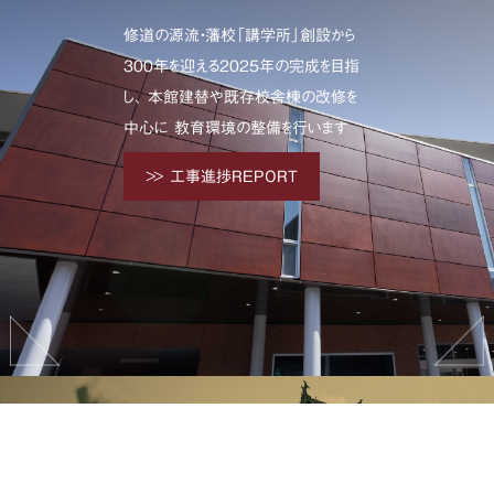
修道の源流・藩校「講学所」創設から
300年を迎える2025年の完成を目指
し、
本館建替や既存校舎棟の改修を
中心に
教育環境の整備を行います
工事進捗REPORT