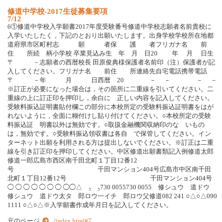
修
道
中
学
校
-
2
0
1
7
生
徒
募
集
要
項
7/12
6
①
修
道
中
学
校
入
学
願
書
2
0
1
7
年
度
受
験
番
号
修
道
中
学
校
志
願
者
名
前
貴
校
に
入
学
い
た
し
た
く
，
下
記
の
と
お
り
出
願
い
た
し
ま
す
。
出
身
学
校
学
校
所
在
地
都
道
府
県
市
区
町
村
志
願
者
保
護
者
フ
リ
ガ
ナ
名
前
住
所
続
柄
小
学
校
卒
業
見
込
み
生
年
月
日
2
0
年
月
日
生
〒
－
志
願
者
の
西
暦
校
長
田
原
俊
典
様
保
護
者
名
前
印
（
注
）
保
護
者
が
記
入
し
て
く
だ
さ
い
。
フ
リ
ガ
ナ
名
前
住
所
連
絡
先
自
宅
電
話
携
帯
電
話
〒
－
年
月
日
西
暦
2
0
－
－
－
－
※
訂
正
が
必
要
に
な
っ
た
場
合
は
，
そ
の
箇
所
に
二
重
線
を
引
い
て
く
だ
さ
い
。
二
重
線
の
上
に
訂
正
印
を
押
印
し
，
余
白
に
正
し
い
内
容
を
記
入
し
て
く
だ
さ
い
。
受
験
料
振
込
証
明
書
貼
付
欄
こ
の
部
分
に
本
校
所
定
の
受
験
料
振
込
証
明
書
を
は
が
れ
な
い
よ
う
に
，
全
面
に
糊
付
け
し
貼
り
付
け
て
く
だ
さ
い
。
○
本
校
所
定
の
受
験
料
振
込
証
明
書
以
外
は
無
効
で
す
。
○
取
扱
金
融
機
関
収
納
印
の
な
い
も
の
は
，
無
効
で
す
。
○
受
験
料
振
込
領
収
書
は
各
自
で
保
管
し
て
く
だ
さ
い
。
イ
ン
タ
ー
ネ
ッ
ト
出
願
を
利
用
さ
れ
る
方
は
提
出
し
な
い
で
く
だ
さ
い
。
※
訂
正
は
二
重
線
を
引
き
訂
正
印
を
押
印
し
て
く
だ
さ
い
。
中
区
修
道
出
願
書
類
記
入
例
修
道
太
郎
修
道
一
郎
広
島
市
西
区
南
千
田
北
町
１
丁
目
1
2
番
1
2
号
千
田
マ
ン
シ
ョ
ン
4
0
4
号
広
島
市
中
区
南
千
田
北
町
１
丁
目
1
2
番
1
2
号
千
田
マ
ン
シ
ョ
ン
4
0
4
号
◯
◯
◯
◯
◯
◯
◯
◯
◯
△
₅
₅
7
3
0
0
0
5
5
7
3
0
0
0
5
5
修
シ
ュ
ウ
道
ド
ウ
修
シ
ュ
ウ
道
ド
ウ
太
タ
郎
ロ
ウ
一
イ
チ
郎
ロ
ウ
父
修
道
0
8
2
2
4
1
○
△
○
△
0
9
0
1
1
1
1
○
△
○
△
※
入
学
願
書
作
成
年
月
日
を
記
入
し
て
く
だ
さ
い
。
元のページ
../index.html#7