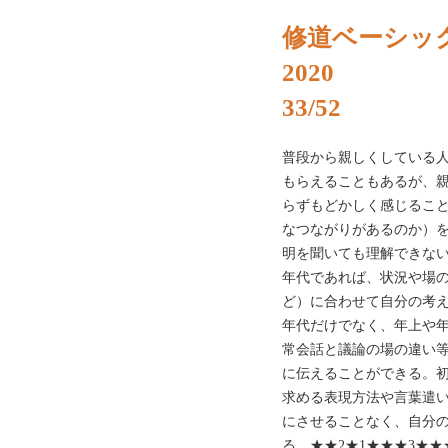
修道ベーシッ
2020
33/52
普段から親しくしている
もらえることもあるが、
らずもどかしく感じるこ
なつながりがあるのか）
明を聞いても理解できな
年代であれば、状況や場
ど）に合わせて自分の考
年代だけでなく、年上や
常会話と議論の場の違い
に伝えることができる。
求める表現方法や言葉遣
にさせることなく、自分
る。★★2★1★★★3★★